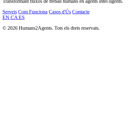
Transformant fluxos de treball humans en agents intel·ligents.
Serveis
Com Funciona
Casos d'Ús
Contacte
EN
CA
ES
© 2026 Humans2Agents. Tots els drets reservats.