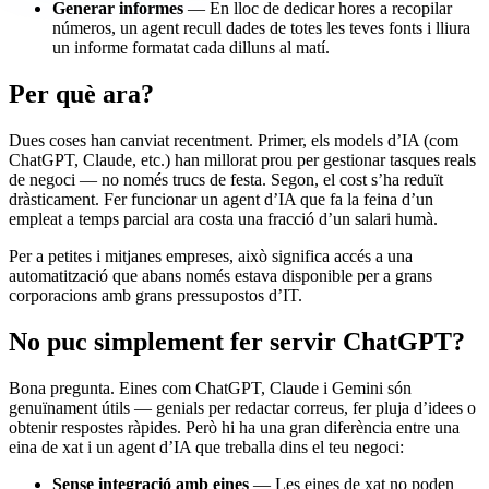
Generar informes
— En lloc de dedicar hores a recopilar
números, un agent recull dades de totes les teves fonts i lliura
un informe formatat cada dilluns al matí.
Per què ara?
Dues coses han canviat recentment. Primer, els models d’IA (com
ChatGPT, Claude, etc.) han millorat prou per gestionar tasques reals
de negoci — no només trucs de festa. Segon, el cost s’ha reduït
dràsticament. Fer funcionar un agent d’IA que fa la feina d’un
empleat a temps parcial ara costa una fracció d’un salari humà.
Per a petites i mitjanes empreses, això significa accés a una
automatització que abans només estava disponible per a grans
corporacions amb grans pressupostos d’IT.
No puc simplement fer servir ChatGPT?
Bona pregunta. Eines com ChatGPT, Claude i Gemini són
genuïnament útils — genials per redactar correus, fer pluja d’idees o
obtenir respostes ràpides. Però hi ha una gran diferència entre una
eina de xat i un agent d’IA que treballa dins el teu negoci:
Sense integració amb eines
— Les eines de xat no poden