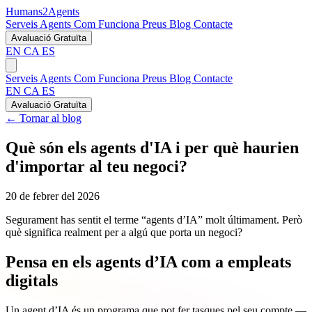
Humans2Agents
Serveis
Agents
Com Funciona
Preus
Blog
Contacte
Avaluació Gratuïta
EN
CA
ES
Serveis
Agents
Com Funciona
Preus
Blog
Contacte
EN
CA
ES
Avaluació Gratuïta
← Tornar al blog
Què són els agents d'IA i per què haurien
d'importar al teu negoci?
20 de febrer del 2026
Segurament has sentit el terme “agents d’IA” molt últimament. Però
què significa realment per a algú que porta un negoci?
Pensa en els agents d’IA com a empleats
digitals
Un agent d’IA és un programa que pot fer tasques pel seu compte —