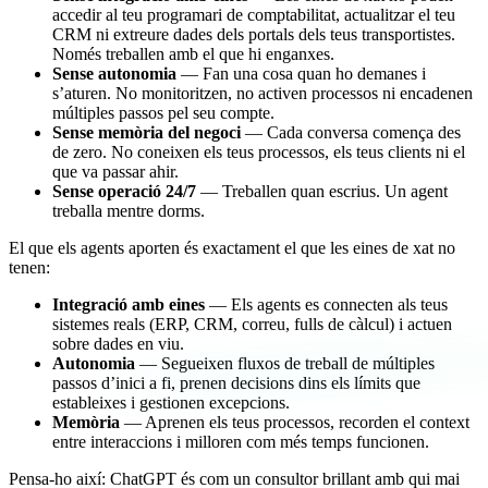
accedir al teu programari de comptabilitat, actualitzar el teu
CRM ni extreure dades dels portals dels teus transportistes.
Només treballen amb el que hi enganxes.
Sense autonomia
— Fan una cosa quan ho demanes i
s’aturen. No monitoritzen, no activen processos ni encadenen
múltiples passos pel seu compte.
Sense memòria del negoci
— Cada conversa comença des
de zero. No coneixen els teus processos, els teus clients ni el
que va passar ahir.
Sense operació 24/7
— Treballen quan escrius. Un agent
treballa mentre dorms.
El que els agents aporten és exactament el que les eines de xat no
tenen:
Integració amb eines
— Els agents es connecten als teus
sistemes reals (ERP, CRM, correu, fulls de càlcul) i actuen
sobre dades en viu.
Autonomia
— Segueixen fluxos de treball de múltiples
passos d’inici a fi, prenen decisions dins els límits que
estableixes i gestionen excepcions.
Memòria
— Aprenen els teus processos, recorden el context
entre interaccions i milloren com més temps funcionen.
Pensa-ho així: ChatGPT és com un consultor brillant amb qui mai