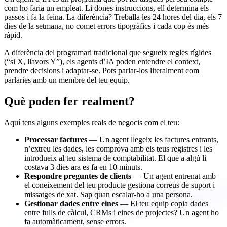
com ho faria un empleat. Li dones instruccions, ell determina els
passos i fa la feina. La diferència? Treballa les 24 hores del dia, els 7
dies de la setmana, no comet errors tipogràfics i cada cop és més
ràpid.
A diferència del programari tradicional que segueix regles rígides
(“si X, llavors Y”), els agents d’IA poden entendre el context,
prendre decisions i adaptar-se. Pots parlar-los literalment com
parlaries amb un membre del teu equip.
Què poden fer realment?
Aquí tens alguns exemples reals de negocis com el teu:
Processar factures
— Un agent llegeix les factures entrants,
n’extreu les dades, les comprova amb els teus registres i les
introdueix al teu sistema de comptabilitat. El que a algú li
costava 3 dies ara es fa en 10 minuts.
Respondre preguntes de clients
— Un agent entrenat amb
el coneixement del teu producte gestiona correus de suport i
missatges de xat. Sap quan escalar-ho a una persona.
Gestionar dades entre eines
— El teu equip copia dades
entre fulls de càlcul, CRMs i eines de projectes? Un agent ho
fa automàticament, sense errors.